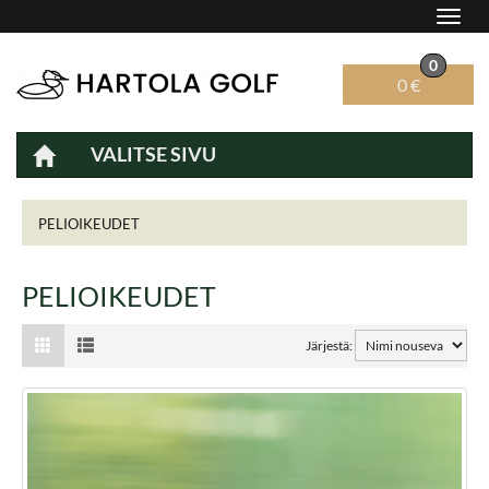
Navig
0
0 €
VALITSE SIVU
Navig
PELIOIKEUDET
PELIOIKEUDET
Järjestä: