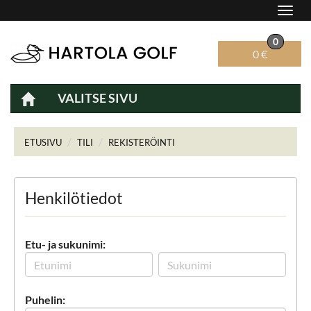
Navig
0
0 €
VALITSE SIVU
Navig
ETUSIVU
TILI
REKISTERÖINTI
Henkilötiedot
Etu- ja sukunimi:
Puhelin: