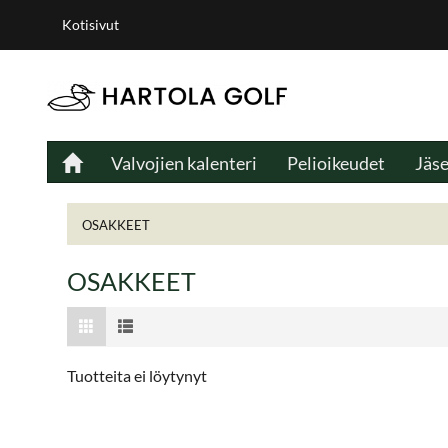
Kotisivut
Valvojien kalenteri
Pelioikeudet
Jäs
OSAKKEET
OSAKKEET
Tuotteita ei löytynyt