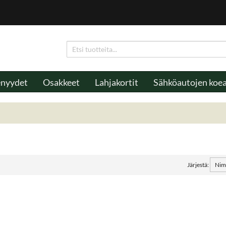
enyydet
Osakkeet
Lahjakortit
Sähköautojen koe
Järjestä: