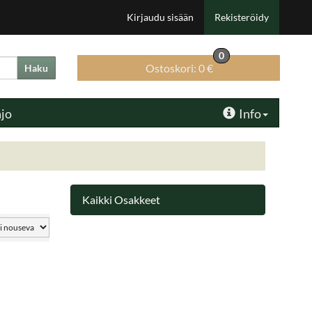
Kirjaudu sisään
Rekisteröidy
0
Ostoskori:
0 €
Haku
ajo
Info
Kaikki Osakkeet