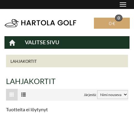
Navig
0
0 €
VALITSE SIVU
Navig
LAHJAKORTIT
LAHJAKORTIT
Järjestä:
Tuotteita ei löytynyt