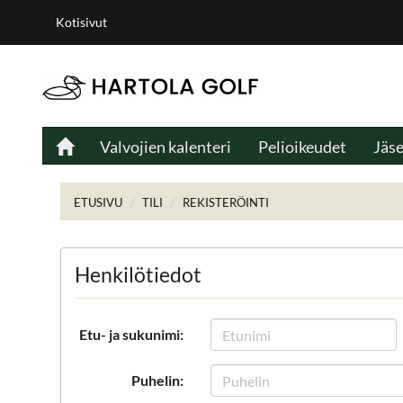
Kotisivut
Valvojien kalenteri
Pelioikeudet
Jäs
ETUSIVU
TILI
REKISTERÖINTI
Henkilötiedot
Etu- ja sukunimi:
Puhelin: