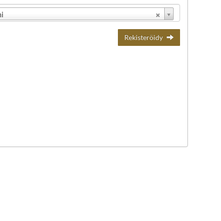
i
Rekisteröidy