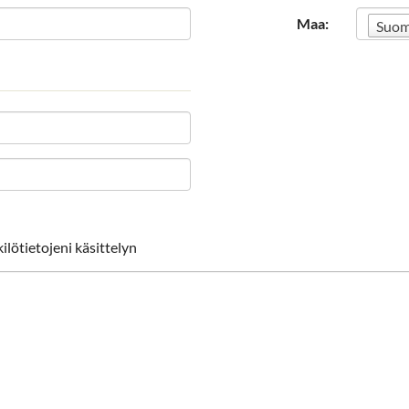
Maa:
Suom
lötietojeni käsittelyn