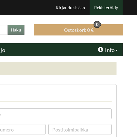
Kirjaudu sisään
Rekisteröidy
0
Ostoskori:
0 €
Haku
ajo
Info