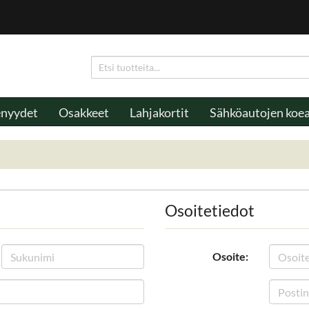
enyydet
Osakkeet
Lahjakortit
Sähköautojen koe
Osoitetiedot
Osoite: